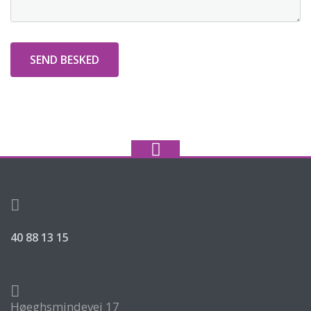
40 88 13 15
Høeghsmindevej 17