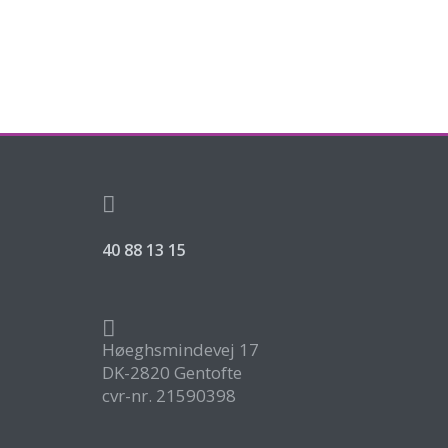
40 88 13 15
Høeghsmindevej 17
DK-2820 Gentofte
cvr-nr. 21590398