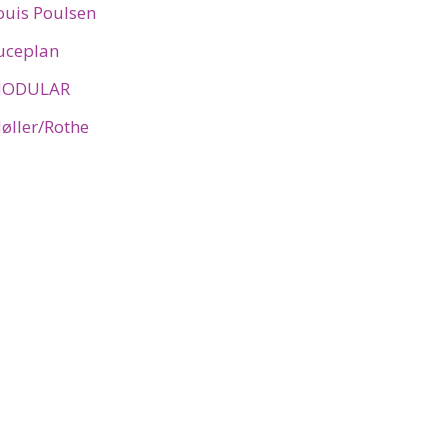
ouis Poulsen
uceplan
ODULAR
øller/Rothe