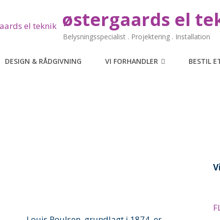
østergaards el te
Belysningsspecialist . Projektering . Installation
DESIGN & RÅDGIVNING
VI FORHANDLER
BESTIL 
V
F
Louis Poulsen, grundlagt i 1874, er