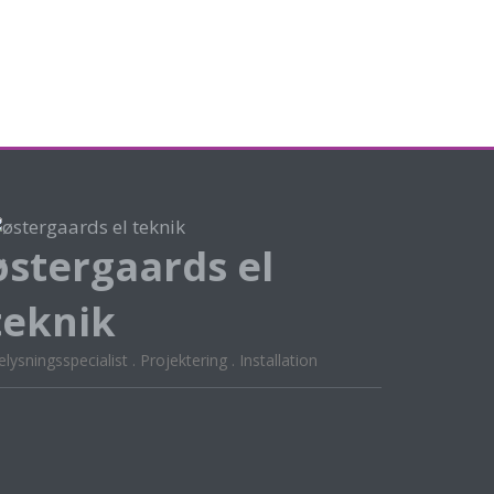
østergaards el
teknik
lysningsspecialist . Projektering . Installation