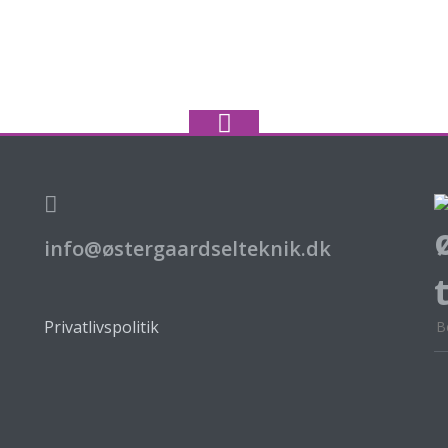
info@østergaardselteknik.dk
Privatlivspolitik
Be