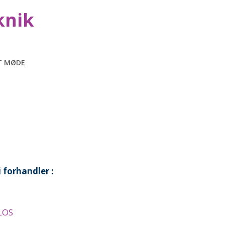
knik
ET MØDE
i forhandler :
LOS